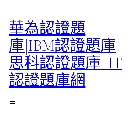
跳
至
華為認證題
主
要
庫|IBM認證題庫|
內
容
思科認證題庫–IT
認證題庫網