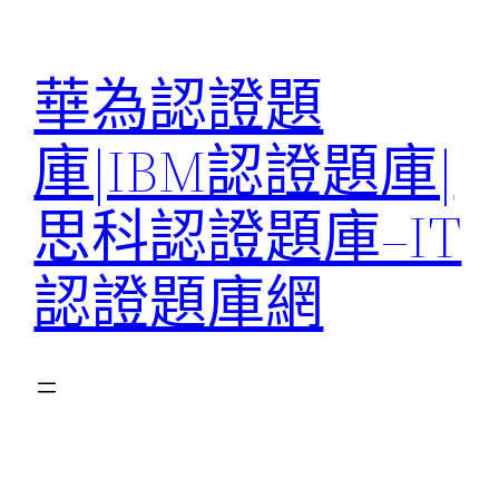
跳
至
華為認證題
主
要
庫|IBM認證題庫|
內
容
思科認證題庫–IT
認證題庫網