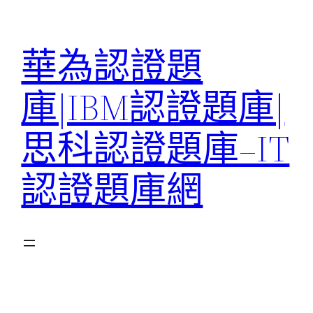
跳
至
華為認證題
主
要
庫|IBM認證題庫|
內
容
思科認證題庫–IT
認證題庫網