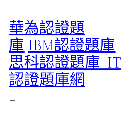
跳
至
華為認證題
主
要
庫|IBM認證題庫|
內
容
思科認證題庫–IT
認證題庫網