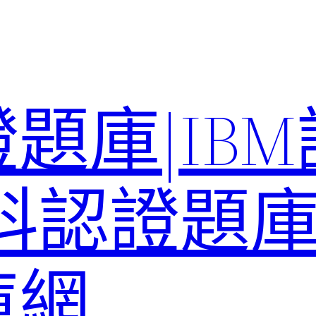
題庫|IB
科認證題庫–
庫網