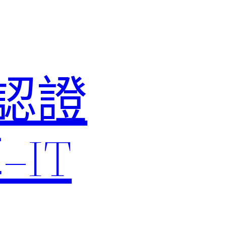
M認證
IT