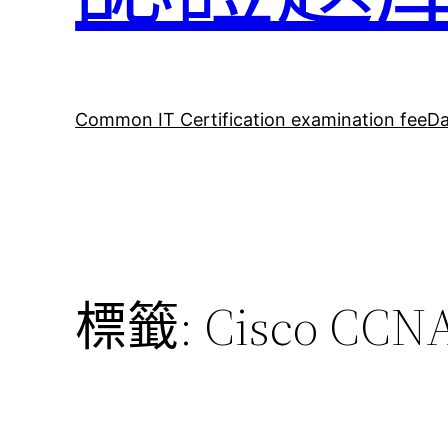
Common IT Certification examination fee
Da
標籤:
Cisco CCN