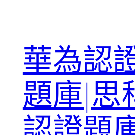
跳
至
主
要
內
華為認證
容
題庫|思
認證題