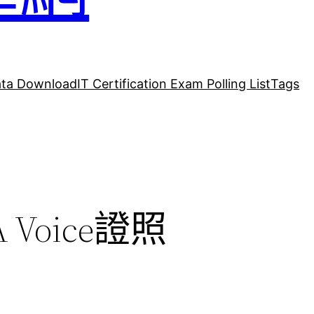
ta Download
IT Certification Exam Polling List
Tags
A Voice證照