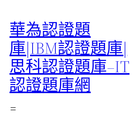
跳
至
華為認證題
主
要
庫|IBM認證題庫|
內
容
思科認證題庫–IT
認證題庫網