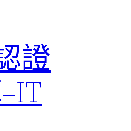
M認證
IT