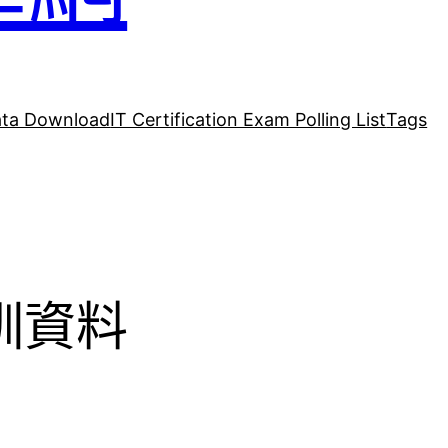
ta Download
IT Certification Exam Polling List
Tags
培訓資料