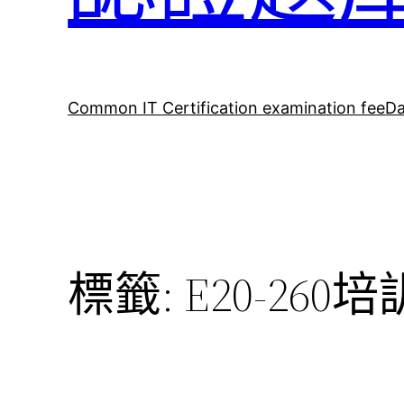
Common IT Certification examination fee
Da
標籤:
E20-260