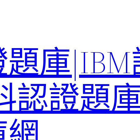
題庫|IB
科認證題庫–
庫網