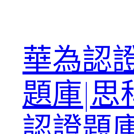
跳
至
主
要
內
華為認證
容
題庫|思
認證題