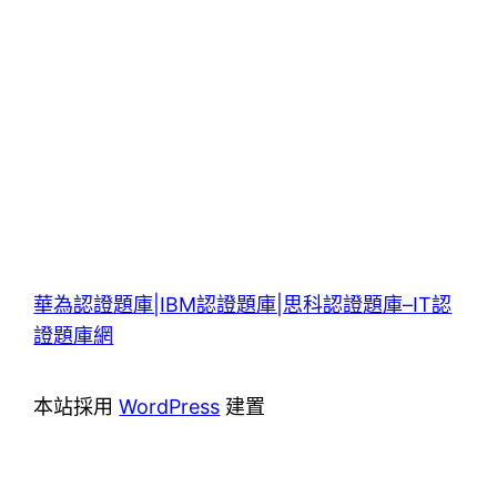
華為認證題庫|IBM認證題庫|思科認證題庫–IT認
證題庫網
本站採用
WordPress
建置