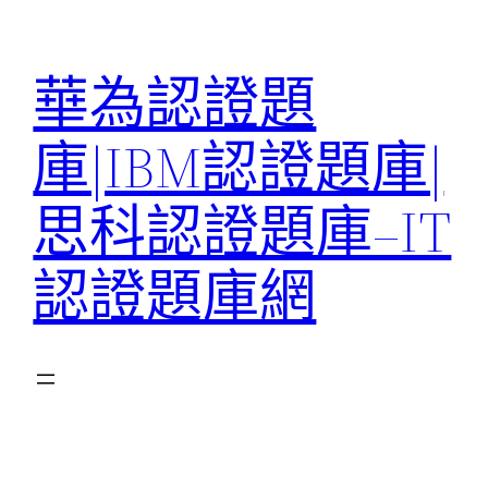
跳
至
華為認證題
主
要
庫|IBM認證題庫|
內
容
思科認證題庫–IT
認證題庫網