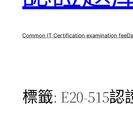
Common IT Certification examination fee
Da
標籤:
E20-515