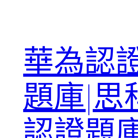
跳
至
主
要
內
華為認證
容
題庫|思
認證題