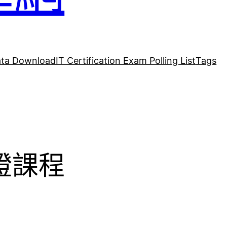
ta Download
IT Certification Exam Polling List
Tags
認證課程