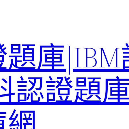
題庫|IB
科認證題庫–
庫網