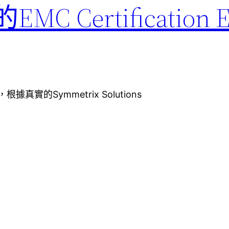
MC Certification E
根據真實的Symmetrix Solutions