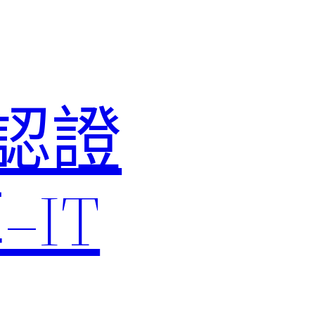
M認證
IT