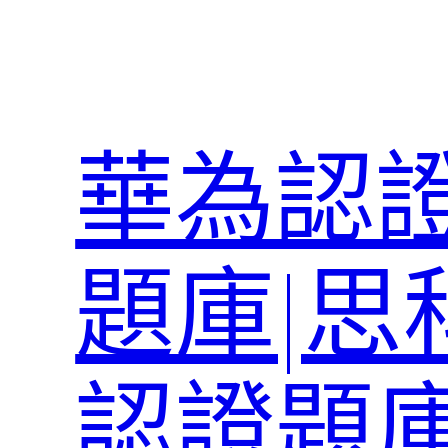
跳
至
主
要
內
華為認證
容
題庫|思
認證題