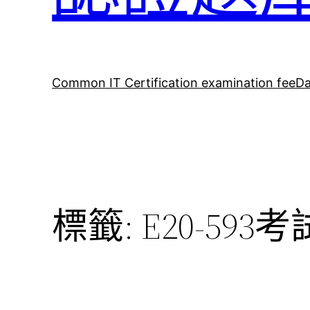
Common IT Certification examination fee
Da
標籤:
E20-593