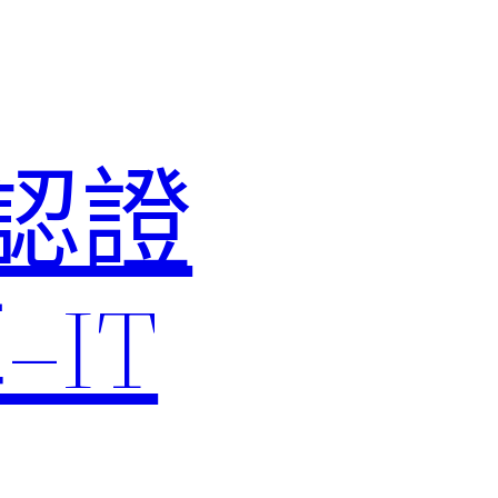
M認證
IT