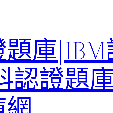
題庫|IB
科認證題庫–
庫網