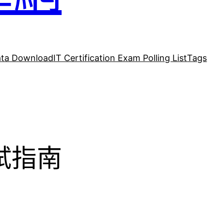
ta Download
IT Certification Exam Polling List
Tags
考試指南