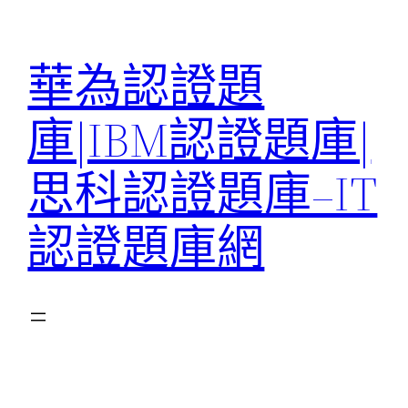
跳
至
華為認證題
主
要
庫|IBM認證題庫|
內
容
思科認證題庫–IT
認證題庫網