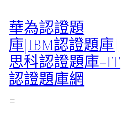
跳
至
華為認證題
主
要
庫|IBM認證題庫|
內
容
思科認證題庫–IT
認證題庫網