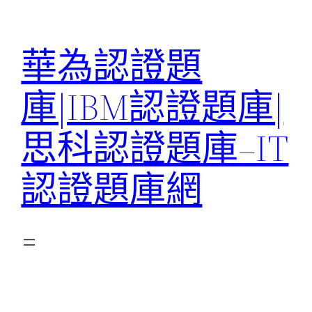
跳
至
華為認證題
主
要
庫|IBM認證題庫|
內
容
思科認證題庫–IT
認證題庫網