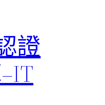
M認證
IT