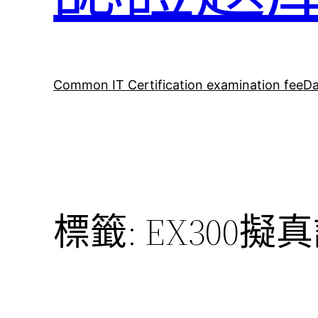
Common IT Certification examination fee
Da
標籤:
EX300擬