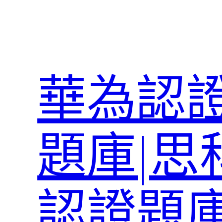
跳
至
主
要
內
華為認證
容
題庫|思
認證題