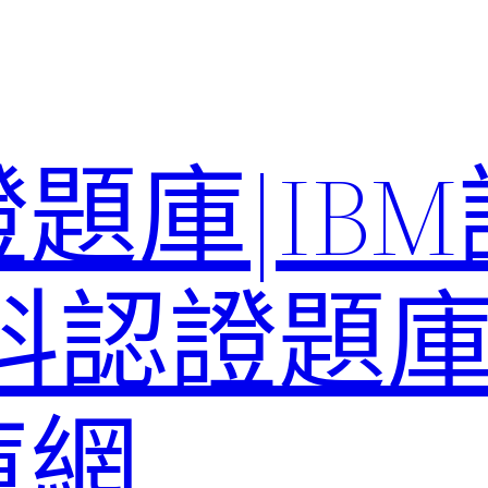
題庫|IB
科認證題庫–
庫網