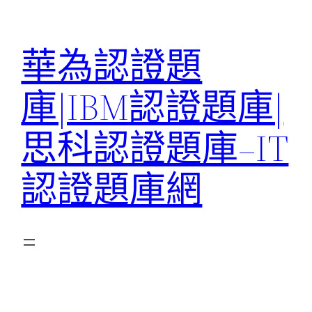
跳
至
華為認證題
主
要
庫|IBM認證題庫|
內
容
思科認證題庫–IT
認證題庫網