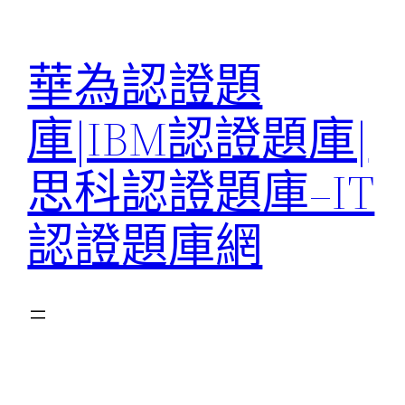
跳
至
華為認證題
主
要
庫|IBM認證題庫|
內
容
思科認證題庫–IT
認證題庫網