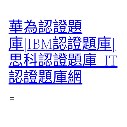
跳
至
華為認證題
主
要
庫|IBM認證題庫|
內
容
思科認證題庫–IT
認證題庫網