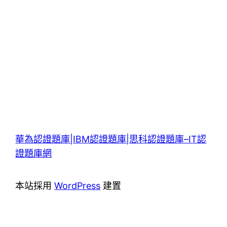
華為認證題庫|IBM認證題庫|思科認證題庫–IT認
證題庫網
本站採用
WordPress
建置