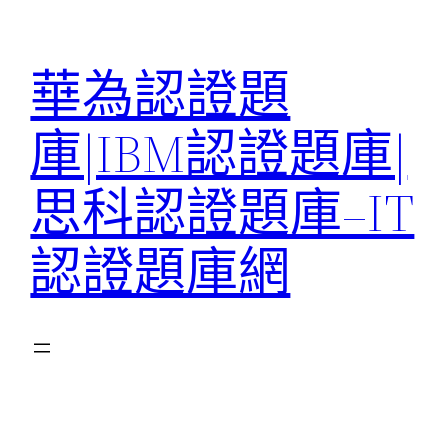
跳
至
華為認證題
主
要
庫|IBM認證題庫|
內
容
思科認證題庫–IT
認證題庫網