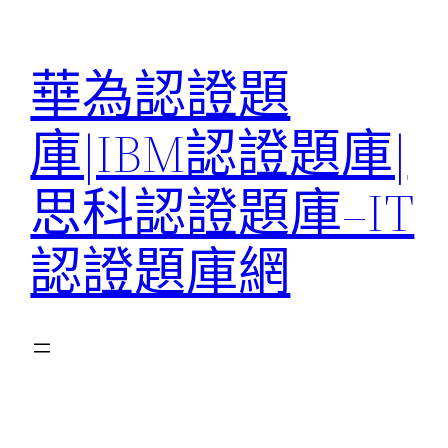
跳
至
華為認證題
主
要
庫|IBM認證題庫|
內
容
思科認證題庫–IT
認證題庫網