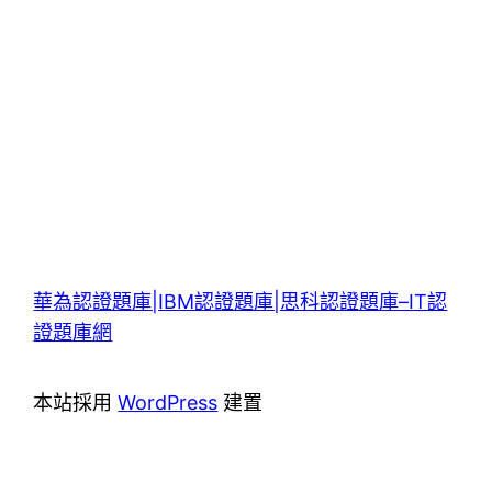
華為認證題庫|IBM認證題庫|思科認證題庫–IT認
證題庫網
本站採用
WordPress
建置