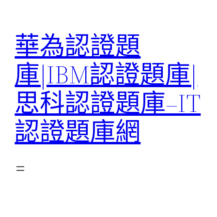
跳
至
華為認證題
主
要
庫|IBM認證題庫|
內
容
思科認證題庫–IT
認證題庫網