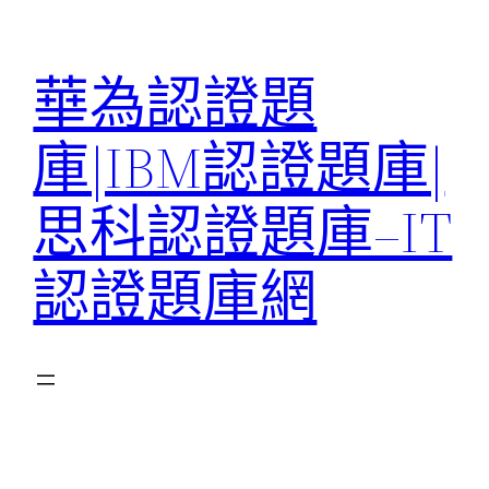
跳
至
華為認證題
主
要
庫|IBM認證題庫|
內
容
思科認證題庫–IT
認證題庫網