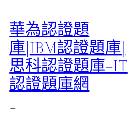
跳
至
華為認證題
主
要
庫|IBM認證題庫|
內
容
思科認證題庫–IT
認證題庫網