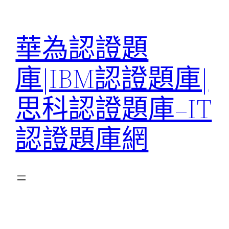
跳
至
華為認證題
主
要
庫|IBM認證題庫|
內
容
思科認證題庫–IT
認證題庫網