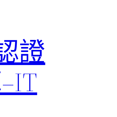
M認證
IT