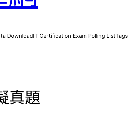
ta Download
IT Certification Exam Polling List
Tags
模擬真題