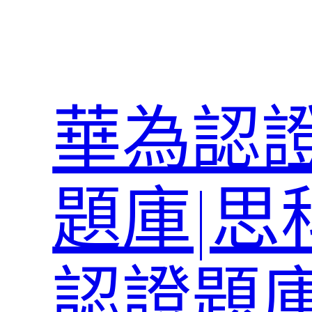
跳
至
主
要
內
華為認證
容
題庫|思
認證題