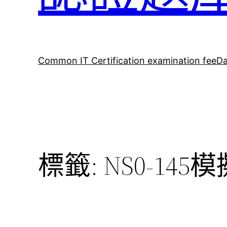
Common IT Certification examination fee
Da
標籤:
NS0-145