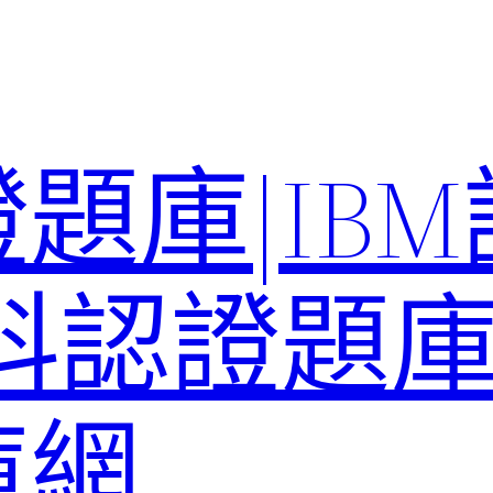
題庫|IB
科認證題庫–
庫網