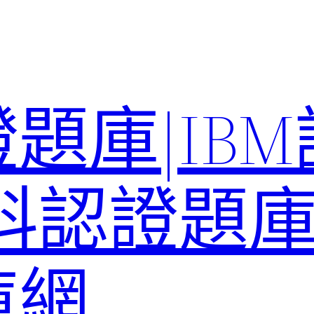
題庫|IB
科認證題庫–
庫網