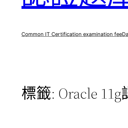
Common IT Certification examination fee
Da
標籤:
Oracle 11