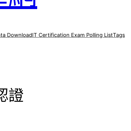
ta Download
IT Certification Exam Polling List
Tags
g認證