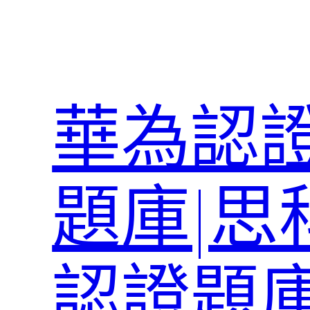
跳
至
主
要
內
華為認證
容
題庫|思
認證題