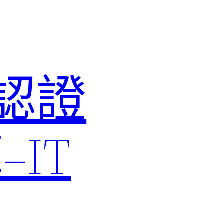
M認證
IT