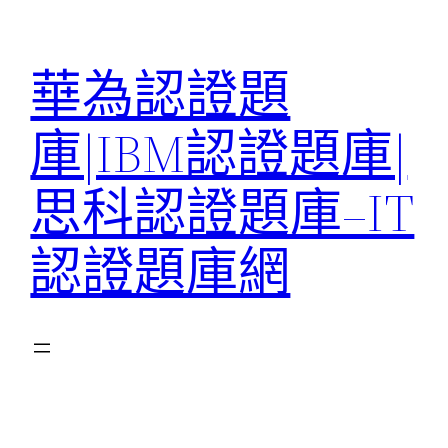
跳
至
華為認證題
主
要
庫|IBM認證題庫|
內
容
思科認證題庫–IT
認證題庫網