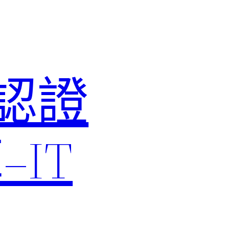
M認證
IT