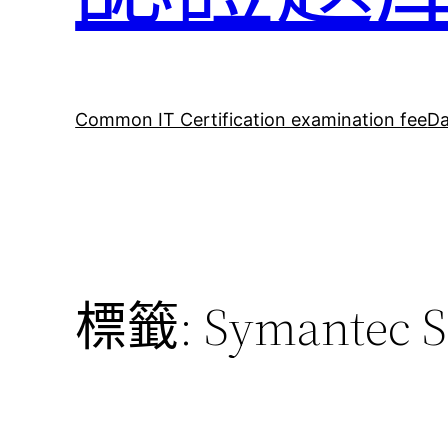
Common IT Certification examination fee
Da
標籤:
Symantec