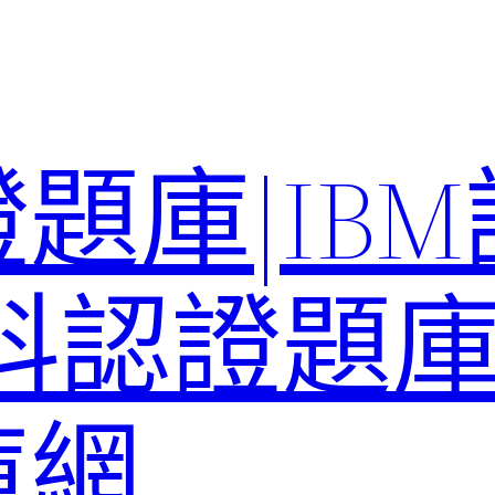
題庫|IB
科認證題庫–
庫網