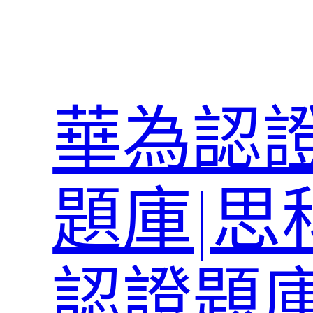
跳
至
主
要
內
華為認證
容
題庫|思
認證題