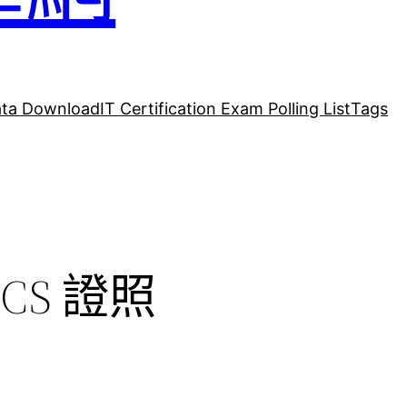
ta Download
IT Certification Exam Polling List
Tags
 SCS 證照