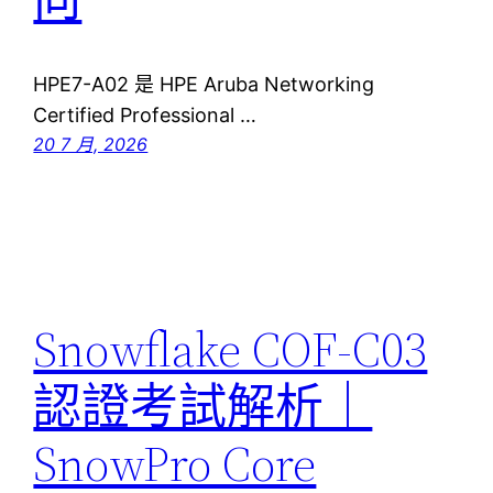
HPE7-A02 是 HPE Aruba Networking
Certified Professional …
20 7 月, 2026
Snowflake COF-C03
認證考試解析｜
SnowPro Core