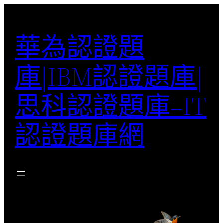
跳
至
華為認證題
主
要
庫|IBM認證題庫|
內
容
思科認證題庫–IT
認證題庫網