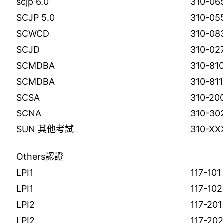
scjp 6.0
310-06
SCJP 5.0
310-05
SCWCD
310-08
SCJD
310-02
SCMDBA
310-81
SCMDBA
310-811
SCSA
310-20
SCNA
310-30
SUN 其他考試
310-XX
Others認證
LPI1
117-101
LPI1
117-102
LPI2
117-201
LPI2
117-20