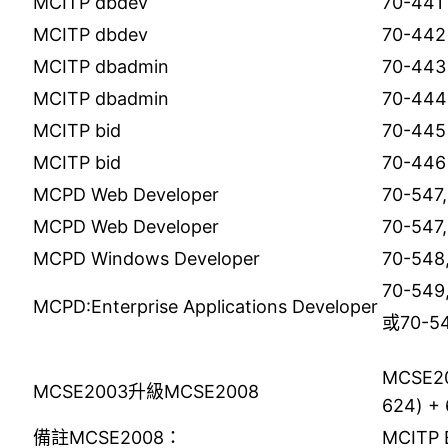
MCITP dbdev
70-441
MCITP dbdev
70-442
MCITP dbadmin
70-443
MCITP dbadmin
70-444
MCITP bid
70-445
MCITP bid
70-446
MCPD Web Developer
70-547
MCPD Web Developer
70-547
MCPD Windows Developer
70-548
70-549
MCPD:Enterprise Applications Developer
或70-54
MCSE20
MCSE2003升級MCSE2008
624) +
備註MCSE2008：
MCITP E