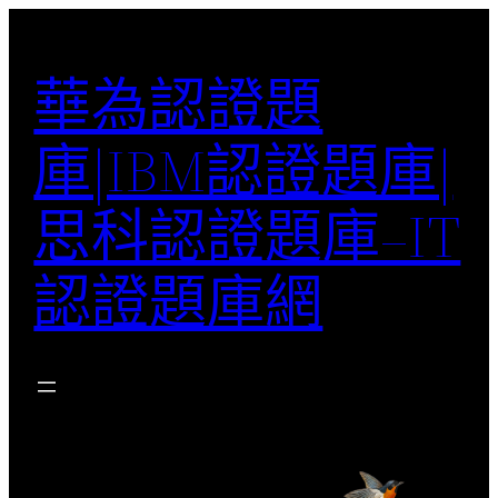
跳
至
華為認證題
主
要
庫|IBM認證題庫|
內
容
思科認證題庫–IT
認證題庫網