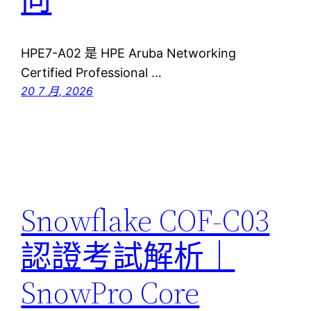
HPE7-A02 是 HPE Aruba Networking
Certified Professional …
20 7 月, 2026
Snowflake COF-C03
認證考試解析｜
SnowPro Core