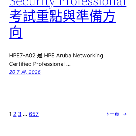
Security Professional
考試重點與準備方
向
HPE7-A02 是 HPE Aruba Networking
Certified Professional …
20 7 月, 2026
1
2
3
…
657
下一頁
→