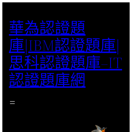
跳
至
華為認證題
主
要
庫|IBM認證題庫|
內
容
思科認證題庫–IT
認證題庫網