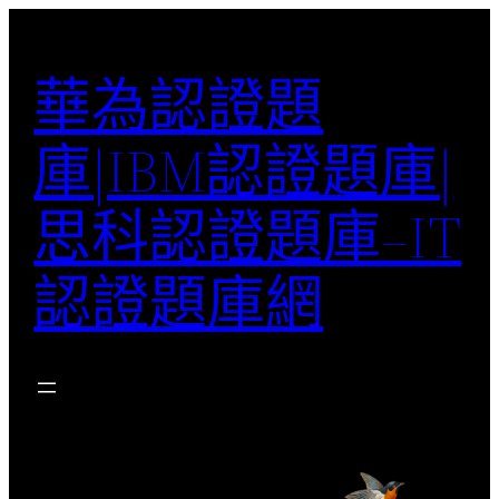
跳
至
華為認證題
主
要
庫|IBM認證題庫|
內
容
思科認證題庫–IT
認證題庫網