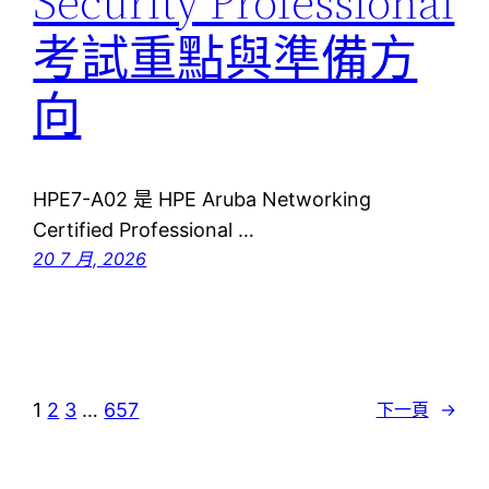
Security Professional
考試重點與準備方
向
HPE7-A02 是 HPE Aruba Networking
Certified Professional …
20 7 月, 2026
1
2
3
…
657
下一頁
→