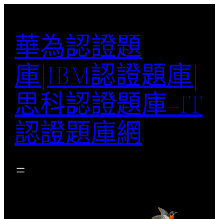
跳
至
華為認證題
主
要
庫|IBM認證題庫|
內
容
思科認證題庫–IT
認證題庫網