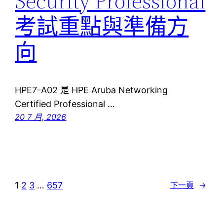
Security Professional
考試重點與準備方
向
HPE7-A02 是 HPE Aruba Networking
Certified Professional …
20 7 月, 2026
1
2
3
…
657
下一頁
→