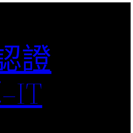
M認證
IT