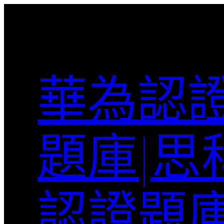
跳
至
主
要
內
華為認證
容
題庫|思
認證題