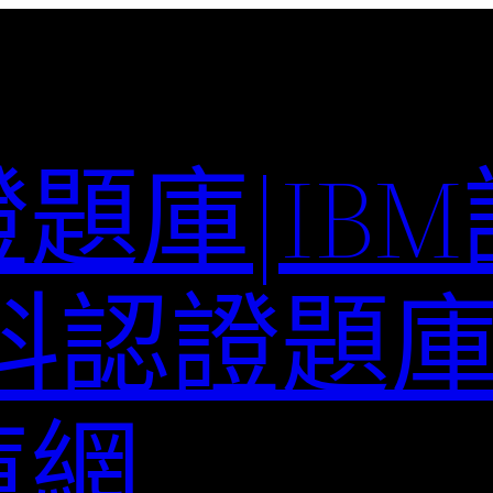
題庫|IB
科認證題庫–
庫網