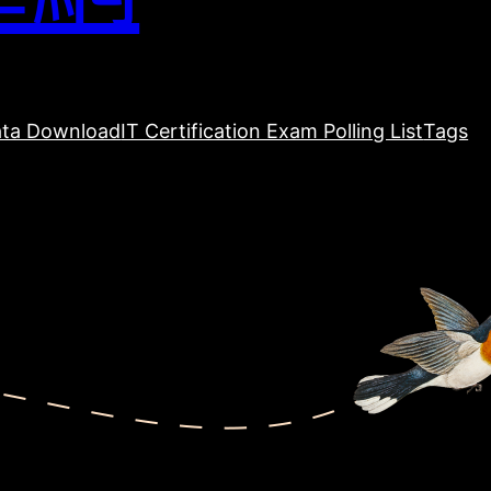
ta Download
IT Certification Exam Polling List
Tags