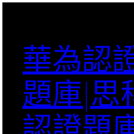
跳
至
主
要
內
華為認證
容
題庫|思
認證題