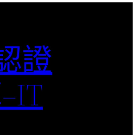
M認證
IT