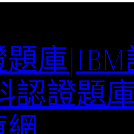
題庫|IB
科認證題庫–
庫網