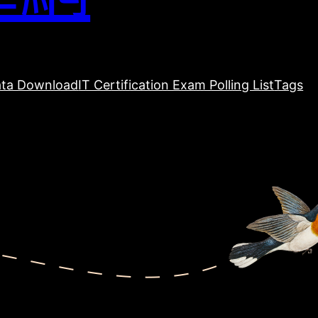
ta Download
IT Certification Exam Polling List
Tags