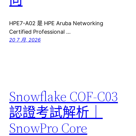
HPE7-A02 是 HPE Aruba Networking
Certified Professional …
20 7 月, 2026
Snowflake COF-C03
認證考試解析｜
SnowPro Core