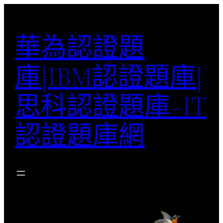
跳
至
華為認證題
主
要
庫|IBM認證題庫|
內
容
思科認證題庫–IT
認證題庫網