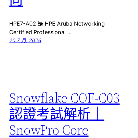
HPE7-A02 是 HPE Aruba Networking
Certified Professional …
20 7 月, 2026
Snowflake COF-C03
認證考試解析｜
SnowPro Core