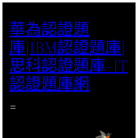
跳
至
華為認證題
主
要
庫|IBM認證題庫|
內
容
思科認證題庫–IT
認證題庫網