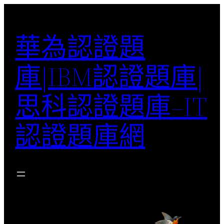
跳
至
華為認證題
主
要
庫|IBM認證題庫|
內
容
思科認證題庫–IT
認證題庫網