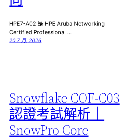
HPE7-A02 是 HPE Aruba Networking
Certified Professional …
20 7 月, 2026
Snowflake COF-C03
認證考試解析｜
SnowPro Core