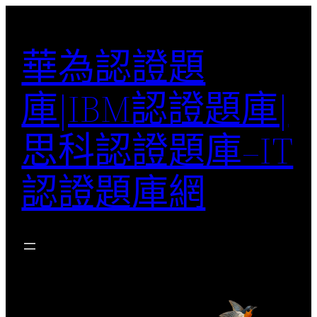
跳
至
華為認證題
主
要
庫|IBM認證題庫|
內
容
思科認證題庫–IT
認證題庫網