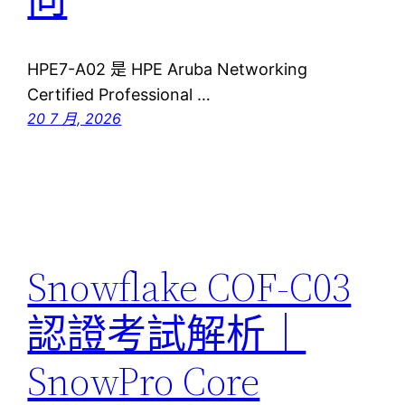
HPE7-A02 是 HPE Aruba Networking
Certified Professional …
20 7 月, 2026
Snowflake COF-C03
認證考試解析｜
SnowPro Core