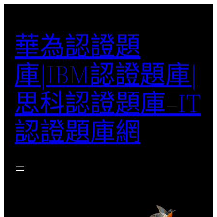
跳
至
華為認證題
主
要
庫|IBM認證題庫|
內
容
思科認證題庫–IT
認證題庫網