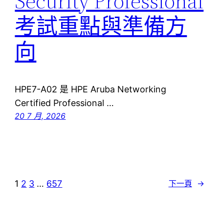
Security Professional
考試重點與準備方
向
HPE7-A02 是 HPE Aruba Networking
Certified Professional …
20 7 月, 2026
1
2
3
…
657
下一頁
→