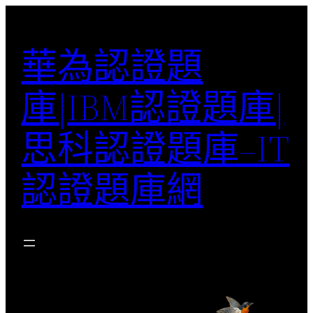
跳
至
華為認證題
主
要
庫|IBM認證題庫|
內
容
思科認證題庫–IT
認證題庫網