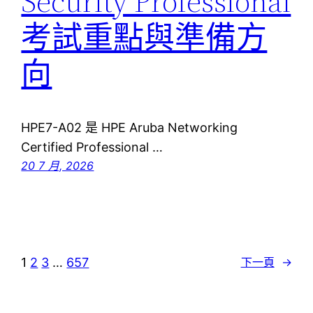
Security Professional
考試重點與準備方
向
HPE7-A02 是 HPE Aruba Networking
Certified Professional …
20 7 月, 2026
1
2
3
…
657
下一頁
→