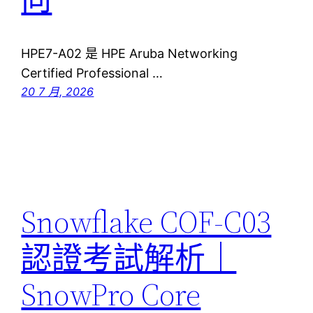
HPE7-A02 是 HPE Aruba Networking
Certified Professional …
20 7 月, 2026
Snowflake COF-C03
認證考試解析｜
SnowPro Core