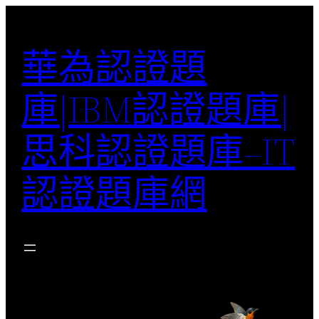
跳
至
華為認證題
主
要
庫|IBM認證題庫|
內
容
思科認證題庫–IT
認證題庫網