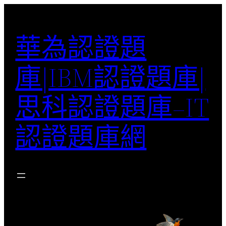
跳
至
華為認證題
主
要
庫|IBM認證題庫|
內
容
思科認證題庫–IT
認證題庫網