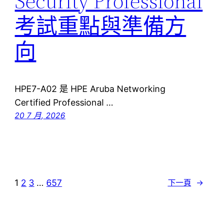
Security Professional
考試重點與準備方
向
HPE7-A02 是 HPE Aruba Networking
Certified Professional …
20 7 月, 2026
1
2
3
…
657
下一頁
→