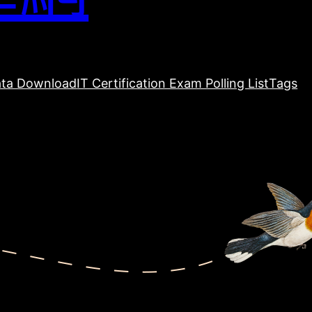
ta Download
IT Certification Exam Polling List
Tags