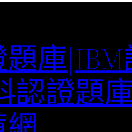
題庫|IB
科認證題庫–
庫網