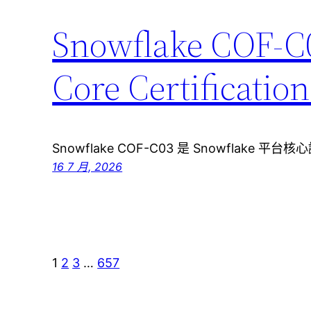
Snowflake CO
Core Certific
Snowflake COF-C03 是 Snowflake 平台核心
16 7 月, 2026
1
2
3
…
657