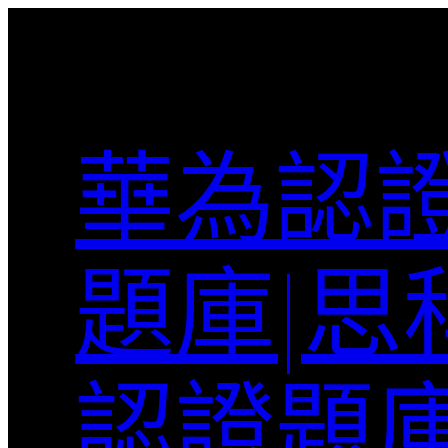
跳
至
主
要
內
華為認證
容
題庫|思
認證題