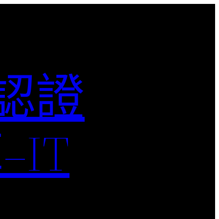
M認證
IT