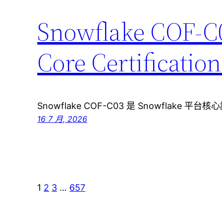
Snowflake CO
Core Certific
Snowflake COF-C03 是 Snowflake 平台核心
16 7 月, 2026
1
2
3
…
657