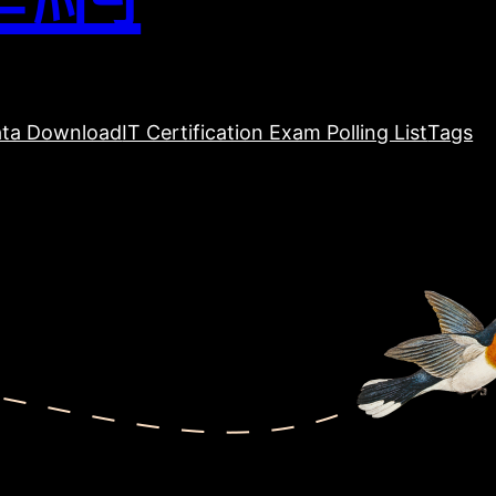
ta Download
IT Certification Exam Polling List
Tags