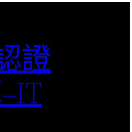
M認證
IT