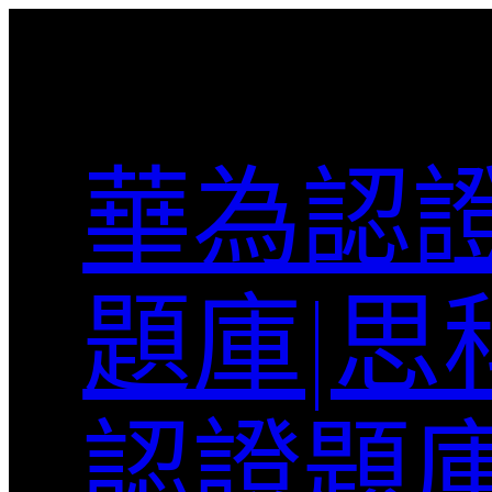
跳
至
主
要
內
華為認證
容
題庫|思
認證題