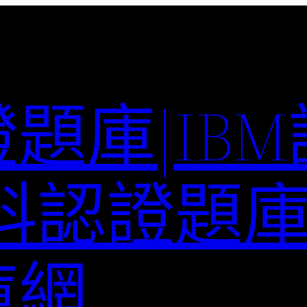
題庫|IB
科認證題庫–
庫網