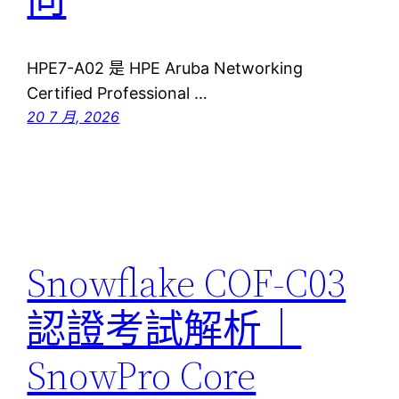
HPE7-A02 是 HPE Aruba Networking
Certified Professional …
20 7 月, 2026
Snowflake COF-C03
認證考試解析｜
SnowPro Core