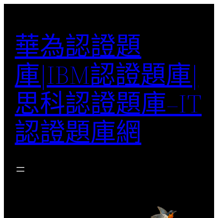
跳
至
華為認證題
主
要
庫|IBM認證題庫|
內
容
思科認證題庫–IT
認證題庫網