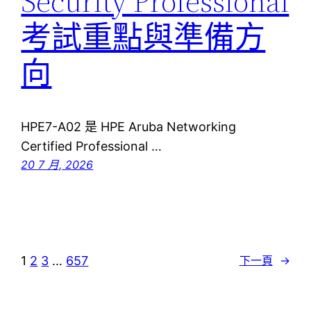
Security Professional
考試重點與準備方
向
HPE7-A02 是 HPE Aruba Networking
Certified Professional …
20 7 月, 2026
1
2
3
…
657
下一頁
→