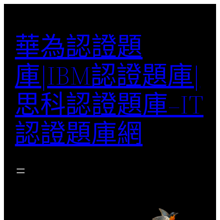
跳
至
華為認證題
主
要
庫|IBM認證題庫|
內
容
思科認證題庫–IT
認證題庫網