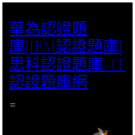
跳
至
華為認證題
主
要
庫|IBM認證題庫|
內
容
思科認證題庫–IT
認證題庫網