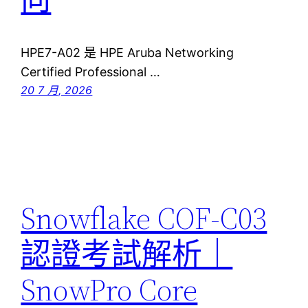
HPE7-A02 是 HPE Aruba Networking
Certified Professional …
20 7 月, 2026
Snowflake COF-C03
認證考試解析｜
SnowPro Core