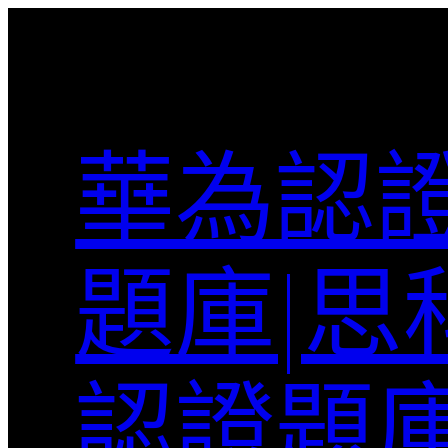
跳
至
主
要
內
華為認證
容
題庫|思
認證題