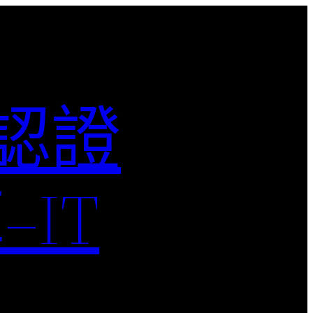
M認證
IT