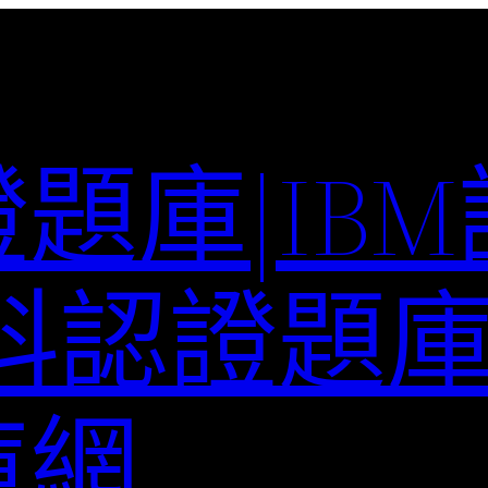
題庫|IB
科認證題庫–
庫網