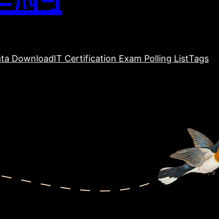
ta Download
IT Certification Exam Polling List
Tags