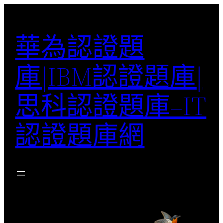
跳
至
華為認證題
主
要
庫|IBM認證題庫|
內
容
思科認證題庫–IT
認證題庫網